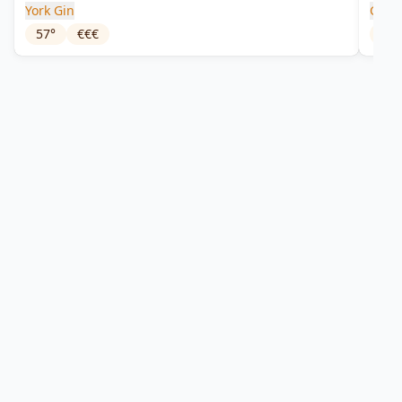
York Gin
Green
57
°
€€€
37.