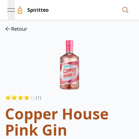
Spiritteo
open navigation menu
Retour
Reviews
(
1
)
4
out of 5 stars
Copper House
Pink Gin