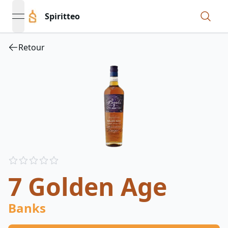
Spiritteo
open navigation menu
Retour
Reviews
out of 5 stars
7 Golden Age
Banks