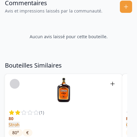
Commentaires
Avis et impressions laissés par la communauté.
Aucun avis laissé pour cette bouteille.
Bouteilles Similaires
(
1
)
80
Rum 
Stroh
Crown
80
°
€
40.