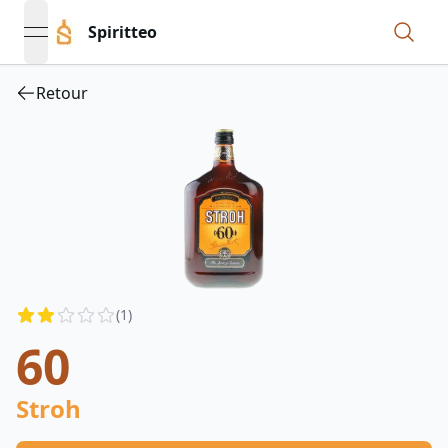
Spiritteo
open navigation menu
Retour
Reviews
(
1
)
2
out of 5 stars
60
Stroh