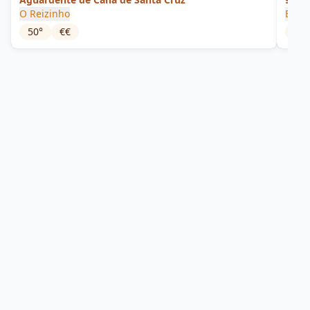
O Reizinho
Enge
50
°
€€
40
°