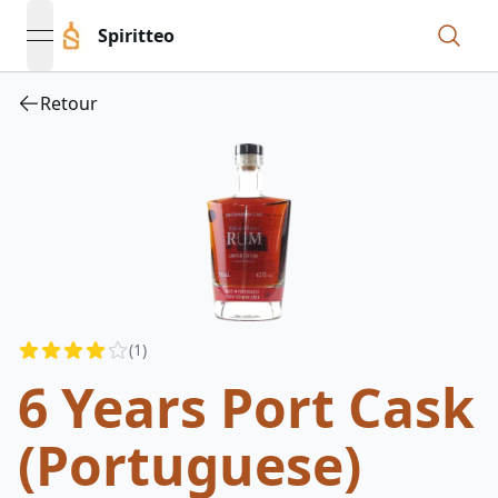
Spiritteo
open navigation menu
Retour
Reviews
(
1
)
3.5
out of 5 stars
6 Years Port Cask
(Portuguese)