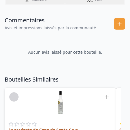
Commentaires
Avis et impressions laissés par la communauté.
Aucun avis laissé pour cette bouteille.
Bouteilles Similaires
Aguardente de Cana de Santa Cruz
980 