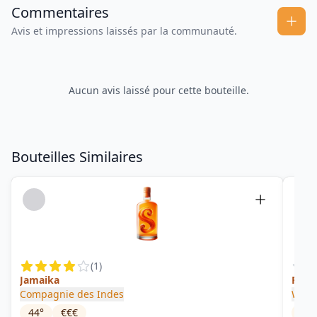
Commentaires
Avis et impressions laissés par la communauté.
Aucun avis laissé pour cette bouteille.
Bouteilles Similaires
(
1
)
Jamaika
R11.8
Compagnie des Indes
Wort
44
°
€€€
67.