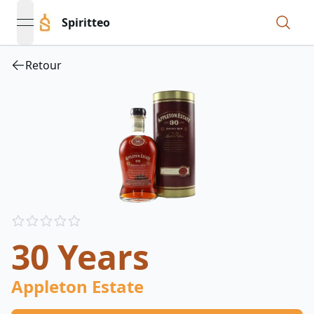
Spiritteo
open navigation menu
Retour
Reviews
out of 5 stars
30 Years
Appleton Estate