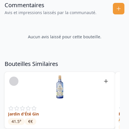
Commentaires
Avis et impressions laissés par la communauté.
Aucun avis laissé pour cette bouteille.
Bouteilles Similaires
Jardin d'Été Gin
Rêve
Alph
41.5
°
€€
40
°