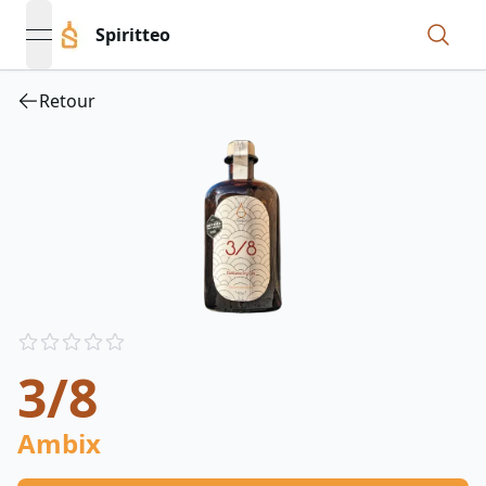
Spiritteo
open navigation menu
Retour
Reviews
out of 5 stars
3/8
Ambix