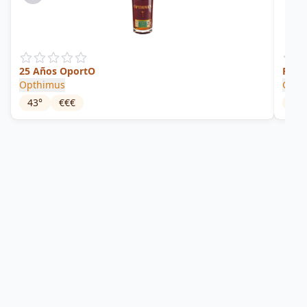
25 Años OportO
Ron 
Opthimus
Cald
43
°
€€€
40
°