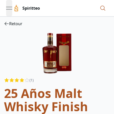
Spiritteo
open navigation menu
Retour
Reviews
(
1
)
4
out of 5 stars
25 Años Malt
Whisky Finish