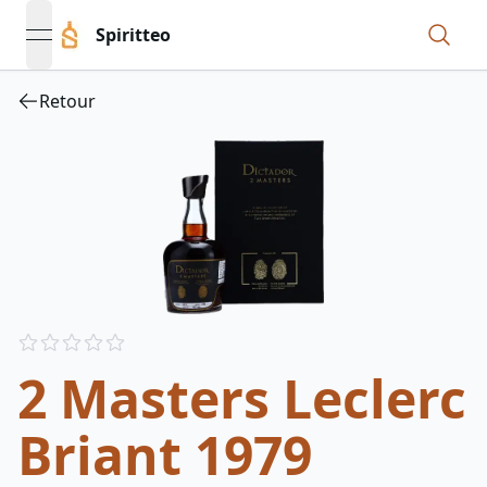
Spiritteo
open navigation menu
Retour
Reviews
out of 5 stars
2 Masters Leclerc
Briant 1979