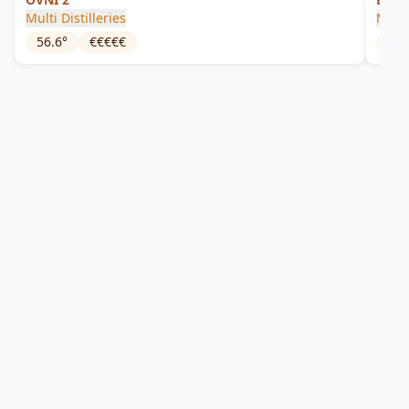
Multi Distilleries
Multi
56.6
°
€€€€€
53.