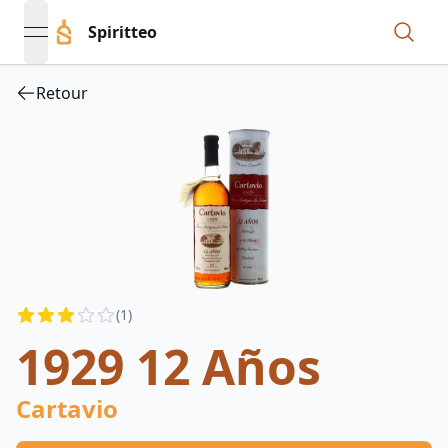
Spiritteo
open navigation menu
Retour
Reviews
(
1
)
3
out of 5 stars
1929 12 Años
Cartavio