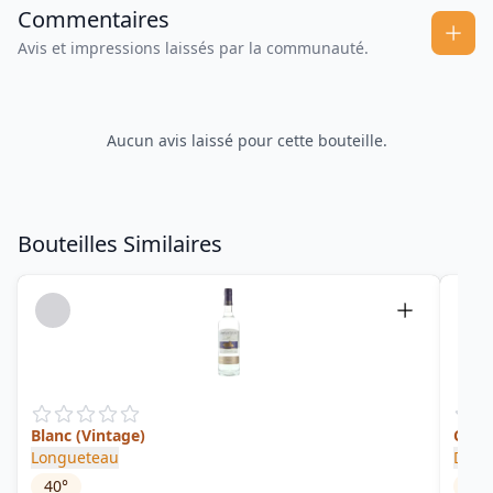
Commentaires
Avis et impressions laissés par la communauté.
Aucun avis laissé pour cette bouteille.
Bouteilles Similaires
Blanc (Vintage)
Cœur
Longueteau
Damo
40
°
50
°