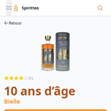
Spiritteo
open navigation menu
Retour
Reviews
(
1
)
4
out of 5 stars
10 ans d’âge
Bielle