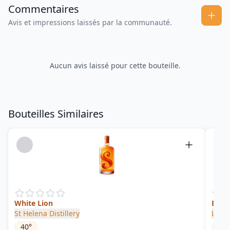
Commentaires
Avis et impressions laissés par la communauté.
Aucun avis laissé pour cette bouteille.
Bouteilles Similaires
White Lion
Blac
St Helena Distillery
Liv
40
°
40
°