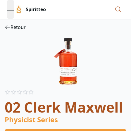
Spiritteo
open navigation menu
Retour
Reviews
out of 5 stars
02 Clerk Maxwell
Physicist Series